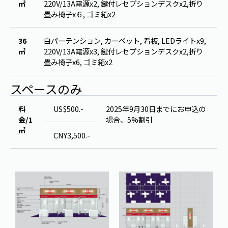
㎡
220V/13A電源x2, 鍵付レセプションデスクx2,折り
畳み椅子x６, ゴミ箱x2
36
白パーテンション, カーペット, 看板, LEDライトx9,
㎡
220V/13A電源x3, 鍵付レセプションデスクx2,折り
畳み椅子x6, ゴミ箱x2
スペースのみ
料
US$500.-
2025年9月30日までにお申込の
金/1
場合、5%割引
㎡
CNY3,500.-