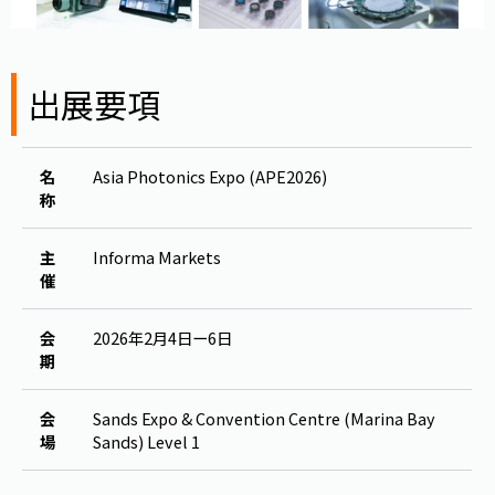
出展要項
名
Asia Photonics Expo (APE2026)
称
主
Informa Markets
催
会
2026年2月4日ー6日
期
会
Sands Expo & Convention Centre (Marina Bay
場
Sands) Level 1