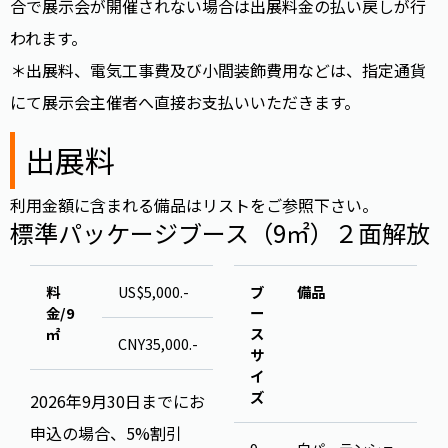
合で展示会が開催されない場合は出展料金の払い戻しが行
われます。
＊出展料、電気工事費及び小間装飾費用などは、指定通貨
にて展示会主催者へ直接お支払いいただきます。
出展料
利用金額に含まれる備品はリストをご参照下さい。
標準パッケージブース（9㎡）２面解放
料
US$5,000.-
ブ
備品
金/9
ー
㎡
ス
CNY35,000.-
サ
イ
ズ
2026年9月30日までにお
申込の場合、5%割引