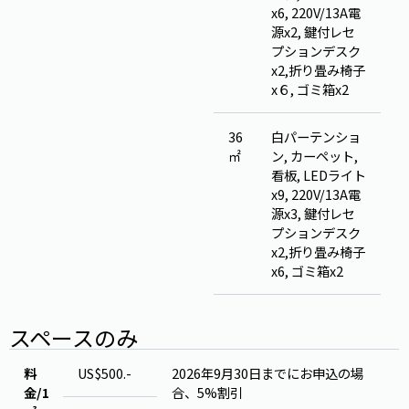
x6, 220V/13A電
源x2, 鍵付レセ
プションデスク
x2,折り畳み椅子
x６, ゴミ箱x2
36
白パーテンショ
㎡
ン, カーペット,
看板, LEDライト
x9, 220V/13A電
源x3, 鍵付レセ
プションデスク
x2,折り畳み椅子
x6, ゴミ箱x2
スペースのみ
料
US$500.-
2026年9月30日までにお申込の場
金/1
合、5%割引