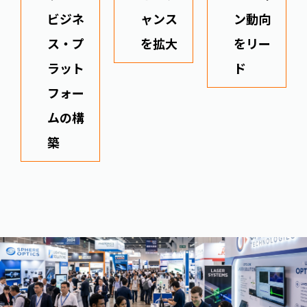
ビジネ
ャンス
ン動向
ス・プ
を拡大
をリー
ラット
ド
フォー
ムの構
築